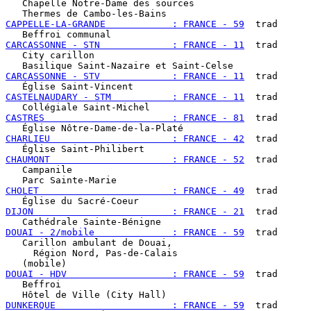
   Chapelle Notre-Dame des sources

CAPPELLE-LA-GRANDE            : FRANCE - 59
  trad

CARCASSONNE - STN             : FRANCE - 11
  trad

   City carillon

CARCASSONNE - STV             : FRANCE - 11
  trad

CASTELNAUDARY - STM           : FRANCE - 11
  trad

CASTRES                       : FRANCE - 81
  trad

CHARLIEU                      : FRANCE - 42
  trad

CHAUMONT                      : FRANCE - 52
  trad

   Campanile

CHOLET                        : FRANCE - 49
  trad

DIJON                         : FRANCE - 21
  trad

DOUAI - 2/mobile              : FRANCE - 59
  trad

   Carillon ambulant de Douai,

     Région Nord, Pas-de-Calais

DOUAI - HDV                   : FRANCE - 59
  trad

   Beffroi

DUNKERQUE                     : FRANCE - 59
  trad
