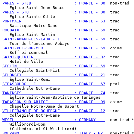
PARIS - STJB                  : FRANCE - 00
  non-trad

PARIS - STO                   : FRANCE - 00
  trad

PONTMAIN                      : FRANCE - 53
  trad

ROUBAIX                       : FRANCE - 59
  trad

SAINT-AMAND-LES-EAUX - 1      : FRANCE - 59
  trad

SAINT-POL-SUR-MER             : FRANCE - 59
  chime

SAINT-QUENTIN                 : FRANCE - 02
  trad

SECLIN                        : FRANCE - 59
  trad

SELONGEY                      : FRANCE - 21
  trad

STRASBOURG - C                : FRANCE - 67
  peal

TANINGES                      : FRANCE - 74
  trad

TARASCON-SUR-ARIEGE           : FRANCE - 09
  chime

VILLEFRANCHE-DE-ROUERGUE      : FRANCE - 12
  trad

WESEL                         : GERMANY    
  non-trad *
   Willibrordi-Dom

BOLZANO                       : ITALY - BZ 
  non-trad *