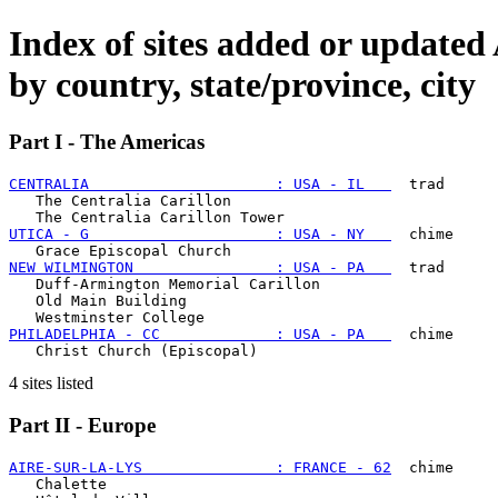
Index of sites added or updat
by country, state/province, city
Part I - The Americas
CENTRALIA                     : USA - IL   
  trad

   The Centralia Carillon

UTICA - G                     : USA - NY   
  chime

NEW WILMINGTON                : USA - PA   
  trad

   Duff-Armington Memorial Carillon

   Old Main Building

PHILADELPHIA - CC             : USA - PA   
  chime

4 sites listed
Part II - Europe
AIRE-SUR-LA-LYS               : FRANCE - 62
  chime

   Chalette
