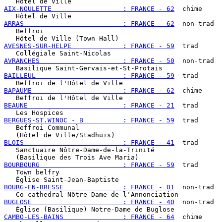
AIX-NOULETTE                  : FRANCE - 62
  chime

ARRAS                         : FRANCE - 62
  non-trad

   Beffroi

AVESNES-SUR-HELPE             : FRANCE - 59
  trad

AVRANCHES                     : FRANCE - 50
  non-trad

BAILLEUL                      : FRANCE - 59
  trad

BAPAUME                       : FRANCE - 62
  chime

BEAUNE                        : FRANCE - 21
  trad

BERGUES-ST.WINOC - B          : FRANCE - 59
  trad

   Beffroi Communal

BLOIS                         : FRANCE - 41
  trad

   Sanctuaire Nôtre-Dame-de-la-Trinité

BOURBOURG                     : FRANCE - 59
  trad

   Town belfry

BOURG-EN-BRESSE               : FRANCE - 01
  non-trad

BUGLOSE                       : FRANCE - 40
  non-trad

CAMBO-LES-BAINS               : FRANCE - 64
  chime
