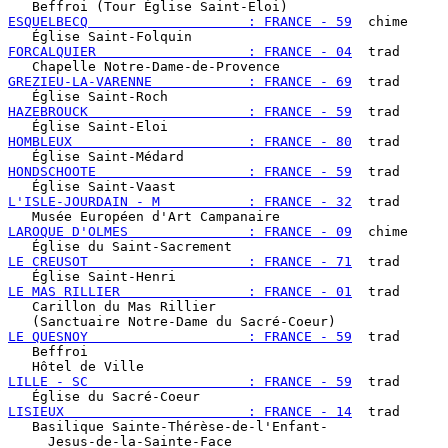
ESQUELBECQ                    : FRANCE - 59
  chime

FORCALQUIER                   : FRANCE - 04
  trad

GREZIEU-LA-VARENNE            : FRANCE - 69
  trad

HAZEBROUCK                    : FRANCE - 59
  trad

HOMBLEUX                      : FRANCE - 80
  trad

HONDSCHOOTE                   : FRANCE - 59
  trad

L'ISLE-JOURDAIN - M           : FRANCE - 32
  trad

LAROQUE D'OLMES               : FRANCE - 09
  chime

LE CREUSOT                    : FRANCE - 71
  trad

LE MAS RILLIER                : FRANCE - 01
  trad

   Carillon du Mas Rillier

LE QUESNOY                    : FRANCE - 59
  trad

   Beffroi

LILLE - SC                    : FRANCE - 59
  trad

LISIEUX                       : FRANCE - 14
  trad

   Basilique Sainte-Thérèse-de-l'Enfant-
