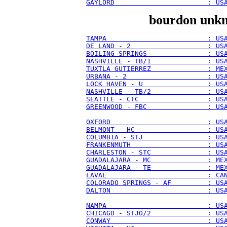
GAYLORD                       : US
bourdon unkn
TAMPA                         : US
DE LAND - 2                   : US
BOILING SPRINGS               : US
NASHVILLE - TB/1              : US
TUXTLA GUTIERREZ              : ME
URBANA - 2                    : US
LOCK HAVEN - U                : US
NASHVILLE - TB/2              : US
SEATTLE - CTC                 : US
GREENWOOD - FBC               : US
OXFORD                        : US
BELMONT - HC                  : US
COLUMBIA - STJ                : US
FRANKENMUTH                   : US
CHARLESTON - STC              : US
GUADALAJARA - MC              : ME
GUADALAJARA - TE              : ME
LAVAL                         : CA
COLORADO SPRINGS - AF         : US
DALTON                        : US
NAMPA                         : US
CHICAGO - STJO/2              : US
CONWAY                        : US