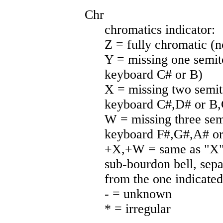
Chr
chromatics indicator:
Z = fully chromatic (
Y = missing one semito
keyboard C# or B)
X = missing two semito
keyboard C#,D# or B,
W = missing three semi
keyboard F#,G#,A# o
+X,+W = same as "X" 
sub-bourdon bell, sepa
from the one indicate
- = unknown
* = irregular