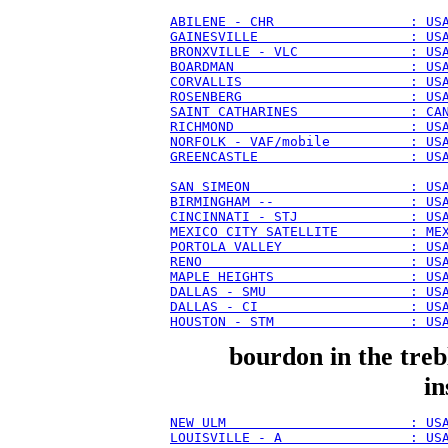
ABILENE - CHR                 : US
GAINESVILLE                   : US
BRONXVILLE - VLC              : US
BOARDMAN                      : US
CORVALLIS                     : US
ROSENBERG                     : US
SAINT CATHARINES              : CA
RICHMOND                      : US
NORFOLK - VAF/mobile          : US
GREENCASTLE                   : US
SAN SIMEON                    : US
BIRMINGHAM --                 : US
CINCINNATI - STJ              : US
MEXICO CITY SATELLITE         : ME
PORTOLA VALLEY                : US
RENO                          : US
MAPLE HEIGHTS                 : US
DALLAS - SMU                  : US
DALLAS - CI                   : US
HOUSTON - STM                 : US
bourdon in the treb
in
NEW ULM                       : US
LOUISVILLE - A                : US