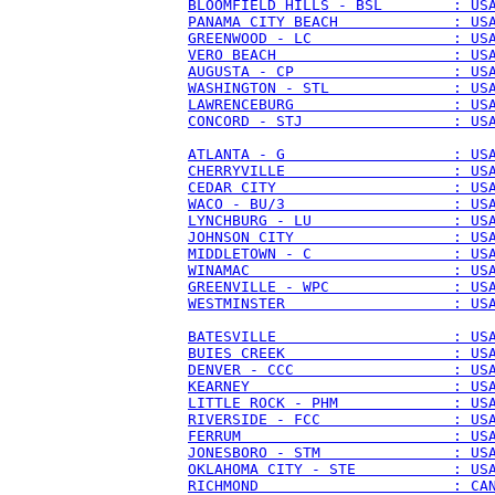
BLOOMFIELD HILLS - BSL        : US
PANAMA CITY BEACH             : US
GREENWOOD - LC                : US
VERO BEACH                    : US
AUGUSTA - CP                  : US
WASHINGTON - STL              : US
LAWRENCEBURG                  : US
CONCORD - STJ                 : US
ATLANTA - G                   : US
CHERRYVILLE                   : US
CEDAR CITY                    : US
WACO - BU/3                   : US
LYNCHBURG - LU                : US
JOHNSON CITY                  : US
MIDDLETOWN - C                : US
WINAMAC                       : US
GREENVILLE - WPC              : US
WESTMINSTER                   : US
BATESVILLE                    : US
BUIES CREEK                   : US
DENVER - CCC                  : US
KEARNEY                       : US
LITTLE ROCK - PHM             : US
RIVERSIDE - FCC               : US
FERRUM                        : US
JONESBORO - STM               : US
OKLAHOMA CITY - STE           : US
RICHMOND                      : CA