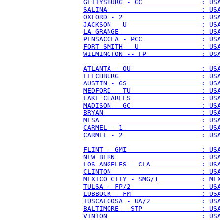
GETTYSBURG - GC               : US
SALINA                        : US
OXFORD - 2                    : US
JACKSON - U                   : US
LA GRANGE                     : US
PENSACOLA - PCC               : US
FORT SMITH - U                : US
WILMINGTON -- FP              : US
ATLANTA - OU                  : US
LEECHBURG                     : US
AUSTIN - GS                   : US
MEDFORD - TU                  : US
LAKE CHARLES                  : US
MADISON - GC                  : US
BRYAN                         : US
MESA                          : US
CARMEL - 1                    : US
CARMEL - 2                    : US
FLINT - GMI                   : US
NEW BERN                      : US
LOS ANGELES - CLA             : US
CLINTON                       : US
MEXICO CITY - SMG/1           : ME
TULSA - FP/2                  : US
LUBBOCK - FM                  : US
TUSCALOOSA - UA/2             : US
BALTIMORE - STP               : US
VINTON                        : US