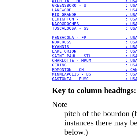
WICHITA - HC                  : US
GREENSBORO - U                : US
LAKEWOOD                      : US
RIO GRANDE                    : US
LEHIGHTON - F                 : US
NACOGDOCHES                   : US
TUSCALOOSA - SS               : US
PENSACOLA - FP                : US
NORCROSS                      : US
HYANNIS                       : US
LAKE ORION                    : US
SAINT PAUL - STL              : US
CHARLOTTE - MPUM              : US
GERING                        : US
EDMONTON - CH                 : CA
MINNEAPOLIS - BS              : US
GASTONIA - FUMC               : US
Key to column headings:
Note
pitch of the bourdon (b
instances there may be
below.)