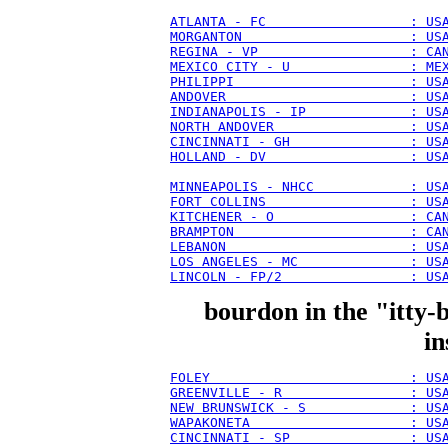
ATLANTA - FC                  : US
MORGANTON                     : US
REGINA - VP                   : CA
MEXICO CITY - U               : ME
PHILIPPI                      : US
ANDOVER                       : US
INDIANAPOLIS - IP             : US
NORTH ANDOVER                 : US
CINCINNATI - GH               : US
HOLLAND - DV                  : US
MINNEAPOLIS - NHCC            : US
FORT COLLINS                  : US
KITCHENER - O                 : CA
BRAMPTON                      : CA
LEBANON                       : US
LOS ANGELES - MC              : US
LINCOLN - FP/2                : US
bourdon in the "itty-b
in
FOLEY                         : US
GREENVILLE - R                : US
NEW BRUNSWICK - S             : US
WAPAKONETA                    : US
CINCINNATI - SP               : US