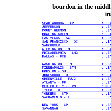
bourdon in the middl
in
SPARTANBURG - FP              : US
JEFFERSON                     : US
MOUNT HERMON                  : US
BOWLING GREEN                 : US
LAS VEGAS - SC                : US
SAN FRANCISCO - GC            : US
VANCOUVER                     : US
WILMINGTON - N                : US
PHILADELPHIA - LHG            : US
DALLAS - PCB                  : US
WASHINGTON - TM               : US
MINNEAPOLIS - STM             : US
HOUSTON - SH                  : US
JONESBORO - U                 : US
GREENVILLE - FU/2             : US
ATLANTA - FP                  : US
MEXICO CITY - IPN             : ME
TYLER - U                     : US
YONKERS - STP                 : US
SACRAMENTO - E                : US
NEW YORK - CP                 : US
SAVANNAH                      : US